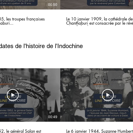
00:50
5, les troupes françaises
Le 10 janvier 1909, la cathédrale de
aburi...
Chanthaburi est consacrée par le rév
père Colombet.
ates de l'histoire de l'Indochine
00:49
2, le général Salan est
Le 6 janvier 1944, Suzanne Humbert