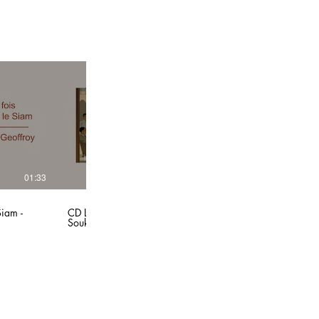
01:33
01:15
Siam -
CD L'Indochine la perle de l'Empire - Éditions
Soukha